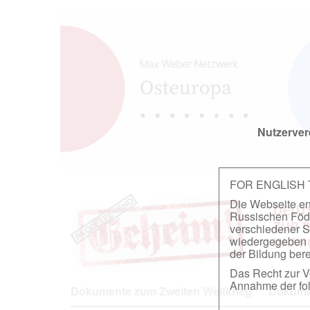
Nutzerver
FOR ENGLISH
Die Webseite ent
DEUT
Russischen Föder
ZUR 
verschiedener S
wiedergegeben u
IN A
der Bildung berei
Das Recht zur Ve
Annahme der fol
Dokumente zum Zweiten Weltkrieg
Dokumen