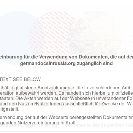
einbarung für die Verwendung von Dokumenten, die auf de
germandocsinrussia.org zugänglich sind
 TEXT SEE BELOW
hält digitalisierte Archivdokumente, die in verschiedenen Arch
SCH-RUSSISCHES PROJEKT
ation aufbewahrt werden. Es handelt sich hierbei um offizielle
DIGITALISIERUNG DEUTSCHER DOKUMENTE
taaten. Die Akten werden auf der Webseite in unveränderter F
nd den Nutzern/Nutzerinnen ausschließlich für Zwecke der Wi
RCHIVEN DER RUSSISCHEN FÖDERATION
tgestellt.
rwendung der auf der Webseite bereitgestellten Dokumente trit
genden Nutzervereinbarung in Kraft:
te zum Ersten Weltkrieg
Dokumente der deutschen Geh