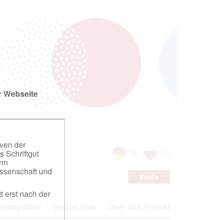
r Webseite
iven der
s Schriftgut
DE
RU
orm
ssenschaft und
t erst nach der
eimpolizei
Verzeichnis
Über das Projekt