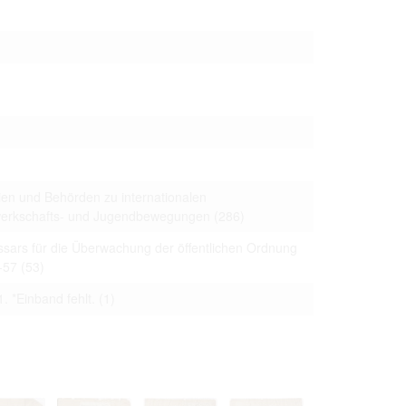
 to copying,
erty are not subject
ials (with regard to
life in the narrow
mation subject to
es of handling
olved in this
ules by website
ien und Behörden zu internationalen
ewerkschafts- und Jugendbewegungen
(286)
ars für die Überwachung der öffentlichen Ordnung
ly once you
-57
(53)
. *Einband fehlt.
(1)