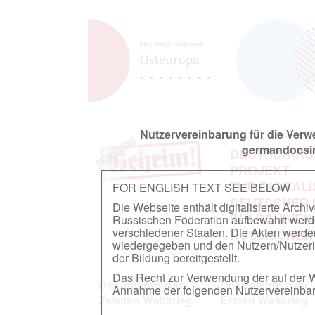
Nutzervereinbarung für die Ver
germandocsin
DEUTSCH-RU
PROJEKT
ZUR DIGITAL
FOR ENGLISH TEXT SEE BELOW
DEUTSCHER
Die Webseite enthält digitalisierte Arch
IN ARCHIVEN
Russischen Föderation aufbewahrt werden.
verschiedener Staaten. Die Akten werde
RUSSISCHEN
wiedergegeben und den Nutzern/Nutzeri
der Bildung bereitgestellt.
Das Recht zur Verwendung der auf der We
Dokumente zum
Dokumente zum
Annahme der folgenden Nutzervereinbaru
Zweiten Weltkrieg
Ersten Weltkrieg