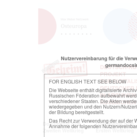
Nutzervereinbarung für die Ver
germandocsin
DEUTSCH-RU
PROJEKT
ZUR DIGITAL
FOR ENGLISH TEXT SEE BELOW
DEUTSCHER
Die Webseite enthält digitalisierte Arch
IN ARCHIVEN
Russischen Föderation aufbewahrt werden.
verschiedener Staaten. Die Akten werde
RUSSISCHEN
wiedergegeben und den Nutzern/Nutzeri
der Bildung bereitgestellt.
Das Recht zur Verwendung der auf der We
Dokumente zum
Dokumente zum
Annahme der folgenden Nutzervereinbaru
Zweiten Weltkrieg
Ersten Weltkrieg