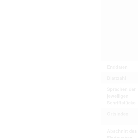
Personal data contained in documents p
distribution or transfer to third parties 
Data related to private life of particular
to use or may otherwise be used in an
Regarding persons that are historical fi
performance of their duties) these requi
sense of this notion. Otherwise, the use
data protection.
Reproduction of documents related to in
The user assumes legal responsibility b
information subject to data protection a
website production shall be free from al
users.
Enddaten
Blattzahl
The right to familiarize with documents 
Sprachen der
accept the terms hereof.
jeweiligen
Schriftstücke
Ortsindex
Abschnitt des
Findbuches