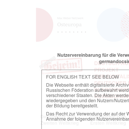
Nutzervereinbarung für die Ver
germandocsin
DEUTSCH-RU
PROJEKT
ZUR DIGITAL
FOR ENGLISH TEXT SEE BELOW
DEUTSCHER
Die Webseite enthält digitalisierte Arch
IN ARCHIVEN
Russischen Föderation aufbewahrt werden.
verschiedener Staaten. Die Akten werde
RUSSISCHEN
wiedergegeben und den Nutzern/Nutzeri
der Bildung bereitgestellt.
Das Recht zur Verwendung der auf der We
Dokumente zum
Dokumente zum
Annahme der folgenden Nutzervereinbaru
Zweiten Weltkrieg
Ersten Weltkrieg