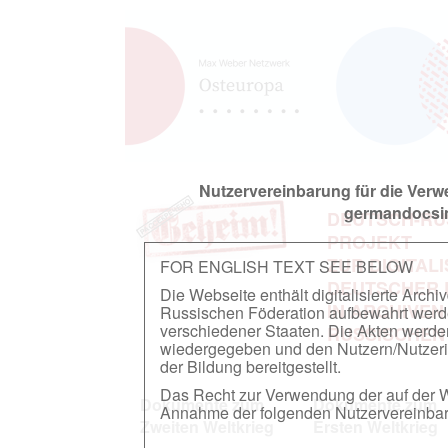
Nutzervereinbarung für die Ver
germandocsin
DEUTSCH-RU
PROJEKT
ZUR DIGITAL
FOR ENGLISH TEXT SEE BELOW
DEUTSCHER
Die Webseite enthält digitalisierte Arch
IN ARCHIVEN
Russischen Föderation aufbewahrt werden.
verschiedener Staaten. Die Akten werde
RUSSISCHEN
wiedergegeben und den Nutzern/Nutzeri
der Bildung bereitgestellt.
Das Recht zur Verwendung der auf der We
Dokumente zum
Dokumente zum
Annahme der folgenden Nutzervereinbaru
Zweiten Weltkrieg
Ersten Weltkrieg