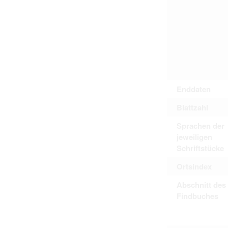
Personal data contained in documents p
distribution or transfer to third parties 
Data related to private life of particular
to use or may otherwise be used in an
Regarding persons that are historical fi
performance of their duties) these requi
sense of this notion. Otherwise, the use
data protection.
Reproduction of documents related to in
The user assumes legal responsibility b
information subject to data protection a
Enddaten
website production shall be free from al
users.
Blattzahl
Sprachen der
jeweiligen
The right to familiarize with documents 
Schriftstücke
accept the terms hereof.
Ortsindex
Abschnitt des
Findbuches