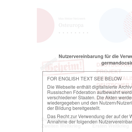
Nutzervereinbarung für die Ver
germandocsin
DEUTSCH-RU
PROJEKT
ZUR DIGITAL
FOR ENGLISH TEXT SEE BELOW
DEUTSCHER
Die Webseite enthält digitalisierte Arch
IN ARCHIVEN
Russischen Föderation aufbewahrt werden.
verschiedener Staaten. Die Akten werde
RUSSISCHEN
wiedergegeben und den Nutzern/Nutzeri
der Bildung bereitgestellt.
Das Recht zur Verwendung der auf der We
Dokumente zum
Dokumente zum
Annahme der folgenden Nutzervereinbaru
Zweiten Weltkrieg
Ersten Weltkrieg