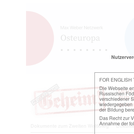
Nutzerver
FOR ENGLISH
Die Webseite ent
DEUT
Russischen Föder
ZUR 
verschiedener S
wiedergegeben u
IN A
der Bildung berei
Das Recht zur Ve
Annahme der fol
Dokumente zum Zweiten Weltkrieg
Dokumen