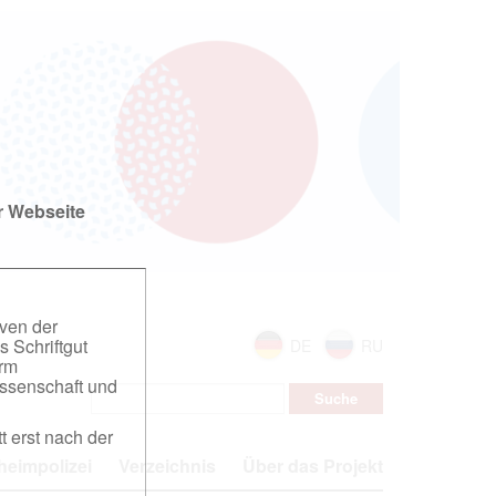
r Webseite
iven der
s Schriftgut
DE
RU
orm
ssenschaft und
t erst nach der
eimpolizei
Verzeichnis
Über das Projekt