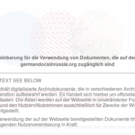
einbarung für die Verwendung von Dokumenten, die auf de
germandocsinrussia.org zugänglich sind
 TEXT SEE BELOW
hält digitalisierte Archivdokumente, die in verschiedenen Arch
SCH-RUSSISCHES PROJEKT
ation aufbewahrt werden. Es handelt sich hierbei um offizielle
DIGITALISIERUNG DEUTSCHER DOKUMENTE
taaten. Die Akten werden auf der Webseite in unveränderter F
nd den Nutzern/Nutzerinnen ausschließlich für Zwecke der Wi
RCHIVEN DER RUSSISCHEN FÖDERATION
tgestellt.
rwendung der auf der Webseite bereitgestellten Dokumente trit
genden Nutzervereinbarung in Kraft:
te zum Ersten Weltkrieg
Dokumente der deutschen Geh