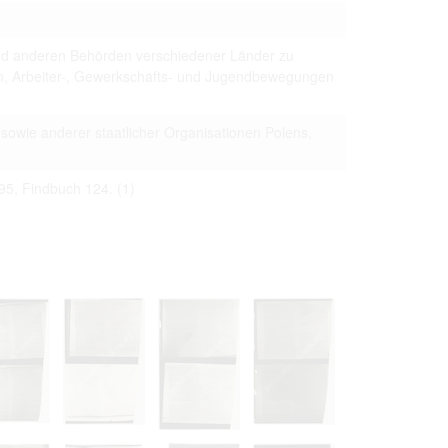
 to copying,
erty are not subject
und anderen Behörden verschiedener Länder zu
ials (with regard to
en, Arbeiter-, Gewerkschafts- und Jugendbewegungen
life in the narrow
mation subject to
owie anderer staatlicher Organisationen Polens,
es of handling
olved in this
ules by website
95, Findbuch 124.
(1)
ly once you