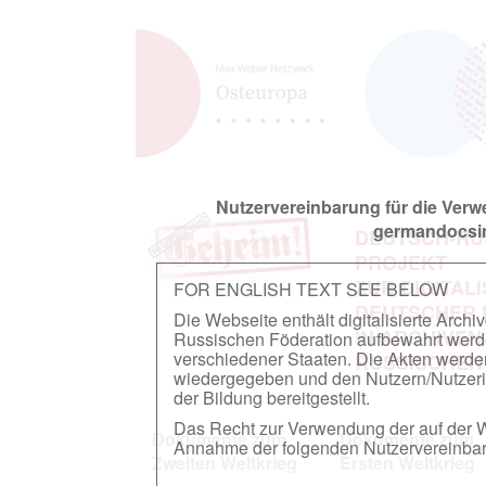
Nutzervereinbarung für die Ver
germandocsin
DEUTSCH-RU
PROJEKT
ZUR DIGITAL
FOR ENGLISH TEXT SEE BELOW
DEUTSCHER
Die Webseite enthält digitalisierte Arch
IN ARCHIVEN
Russischen Föderation aufbewahrt werden.
verschiedener Staaten. Die Akten werde
RUSSISCHEN
wiedergegeben und den Nutzern/Nutzeri
der Bildung bereitgestellt.
Das Recht zur Verwendung der auf der We
Dokumente zum
Dokumente zum
Annahme der folgenden Nutzervereinbaru
Zweiten Weltkrieg
Ersten Weltkrieg