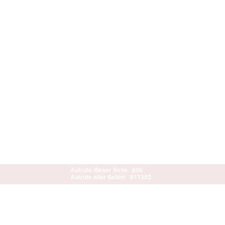
Aufrufe dieser Seite
806
Aufrufe aller Seiten
811392