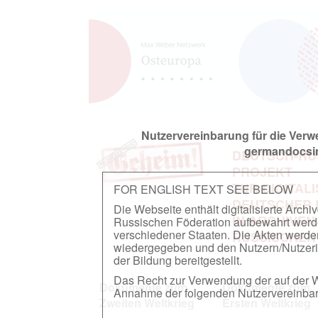
Nutzervereinbarung für die Ver
germandocsin
DEUTSCH-RU
PROJEKT
ZUR DIGITAL
FOR ENGLISH TEXT SEE BELOW
DEUTSCHER
Die Webseite enthält digitalisierte Arch
IN ARCHIVEN
Russischen Föderation aufbewahrt werden.
verschiedener Staaten. Die Akten werde
RUSSISCHEN
wiedergegeben und den Nutzern/Nutzeri
der Bildung bereitgestellt.
Das Recht zur Verwendung der auf der We
Dokumente zum
Dokumente zum
Annahme der folgenden Nutzervereinbaru
Zweiten Weltkrieg
Ersten Weltkrieg