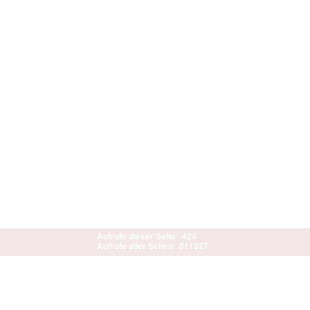
Aufrufe dieser Seite
424
Aufrufe aller Seiten
811527