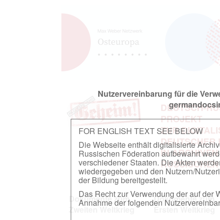
Nutzervereinbarung für die Ver
germandocsin
DEUTSCH-RU
PROJEKT
ZUR DIGITAL
FOR ENGLISH TEXT SEE BELOW
DEUTSCHER
Die Webseite enthält digitalisierte Arch
IN ARCHIVEN
Russischen Föderation aufbewahrt werden.
verschiedener Staaten. Die Akten werde
RUSSISCHEN
wiedergegeben und den Nutzern/Nutzeri
der Bildung bereitgestellt.
Das Recht zur Verwendung der auf der We
Dokumente zum
Dokumente zum
Annahme der folgenden Nutzervereinbaru
Zweiten Weltkrieg
Ersten Weltkrieg