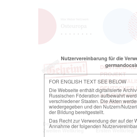
Nutzervereinbarung für die Ver
germandocsin
DEUTSCH-RU
PROJEKT
ZUR DIGITAL
FOR ENGLISH TEXT SEE BELOW
DEUTSCHER
Die Webseite enthält digitalisierte Arch
IN ARCHIVEN
Russischen Föderation aufbewahrt werden.
verschiedener Staaten. Die Akten werde
RUSSISCHEN
wiedergegeben und den Nutzern/Nutzeri
der Bildung bereitgestellt.
Das Recht zur Verwendung der auf der We
Dokumente zum
Dokumente zum
Annahme der folgenden Nutzervereinbaru
Zweiten Weltkrieg
Ersten Weltkrieg