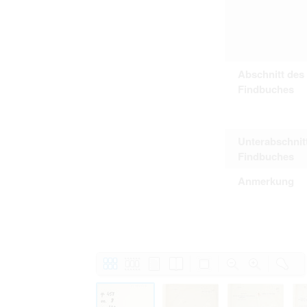
Personal data contained in documents p
distribution or transfer to third parties 
Data related to private life of particular
to use or may otherwise be used in an
Regarding persons that are historical fi
performance of their duties) these requi
Abschnitt des
sense of this notion. Otherwise, the use
data protection.
Findbuches
Reproduction of documents related to in
The user assumes legal responsibility b
information subject to data protection a
website production shall be free from al
users.
Unterabschnit
Findbuches
Anmerkung
The right to familiarize with documents 
accept the terms hereof.