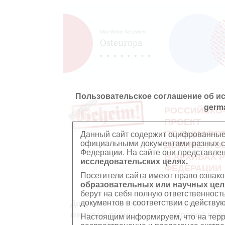
Пользовательское соглашение об и
germ
РОССИЙСКО
ПРОЕКТ
ПО ОЦИФРО
Данный сайт содержит оцифрованные
официальными документами разных ст
ДОКУМЕНТО
Федерации. На сайте они представл
В АРХИВАХ 
исследовательских целях.
ФЕДЕРАЦИИ
Посетители сайта имеют право ознако
образовательных или научных цел
берут на себя полную ответственност
документов в соответствии с действ
Документы Второй
Документы П
мировой войны
мировой вой
Настоящим информируем, что на тер