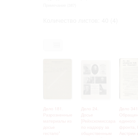
Право на ознакомление с документами
Примечание
(387)
принятия условий настоящего соглаш
Количество листов: 40 (4)
Дело 181.
Дело 24.
Дело 341
Разрозненные
Досье
Обраще
материалы из
[Рейхскомиссара
единого
досье
по надзору за
фронта, 
гестапо*
общественным
Австрии 