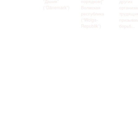
“Дания”
порядком]*
других
(“Dänemark”)
Волжская
организа
республика
трудящи
(“Wolga-
призывам
Republik”)
борьб...