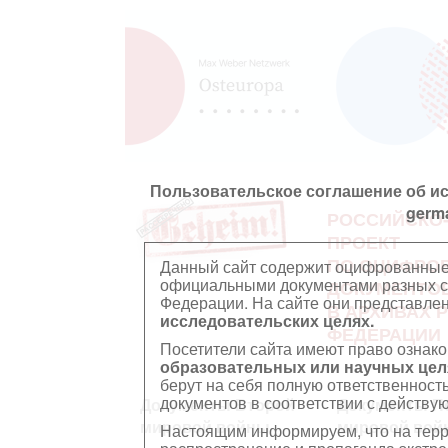
Пользовательское соглашение об и
germ
РОССИЙСКО
ПРОЕКТ
ПО ОЦИФРО
Данный сайт содержит оцифрованные
официальными документами разных ст
ДОКУМЕНТО
Федерации. На сайте они представл
В АРХИВАХ 
исследовательских целях.
ФЕДЕРАЦИИ
Посетители сайта имеют право ознако
образовательных или научных цел
берут на себя полную ответственност
документов в соответствии с действ
Документы Второй
Документы П
мировой войны
мировой вой
Настоящим информируем, что на тер