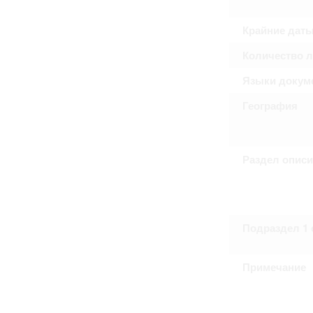
Право на ознакомление с документами
принятия условий настоящего соглаш
Крайние дат
Количество 
Языки докум
География
Раздел опис
Подраздел 1 
Примечание