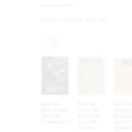
Право на ознакомление с документами
Примечание
(387)
принятия условий настоящего соглаш
Имена: Сталин, И.В. (5)
Дело 129 .
Дело 344.
Дело 412
Досье гестапо
Газета “Die
Документ
„Komintern“
Rote Fahne”
разных д
(«Коминтерн»)
(орган КП
гестапо:
Австрии)
журнал "