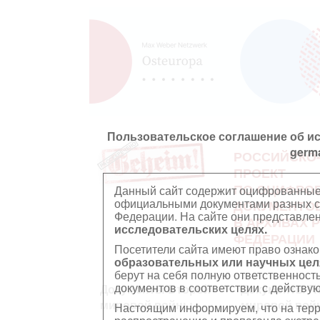
Пользовательское соглашение об и
germ
РОССИЙСКО
ПРОЕКТ
ПО ОЦИФРО
Данный сайт содержит оцифрованные
официальными документами разных ст
ДОКУМЕНТО
Федерации. На сайте они представл
В АРХИВАХ 
исследовательских целях.
ФЕДЕРАЦИИ
Посетители сайта имеют право ознако
образовательных или научных цел
берут на себя полную ответственност
документов в соответствии с действ
Документы Второй
Документы П
мировой войны
мировой вой
Настоящим информируем, что на тер