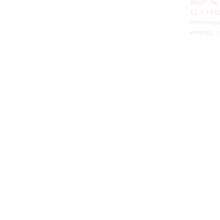
Welt" (№ 
12.1.1940
неполны
номер); л