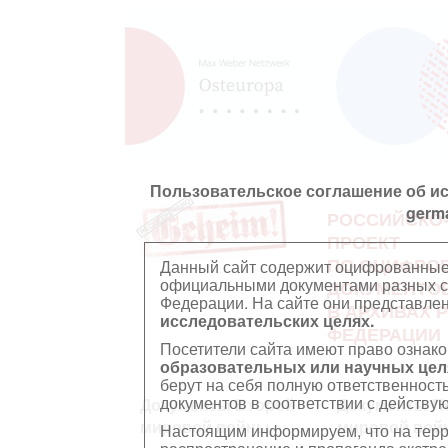
Пользовательское соглашение об и
germ
РОССИЙСКО
ПРОЕКТ
ПО ОЦИФРО
Данный сайт содержит оцифрованные
официальными документами разных ст
ДОКУМЕНТО
Федерации. На сайте они представл
В АРХИВАХ 
исследовательских целях.
ФЕДЕРАЦИИ
Посетители сайта имеют право ознако
образовательных или научных цел
берут на себя полную ответственност
документов в соответствии с действ
Документы Второй
Документы П
мировой войны
мировой вой
Настоящим информируем, что на тер