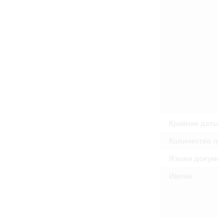
Право на ознакомление с документами
принятия условий настоящего соглаш
Крайние дат
Количество 
Языки докум
Имена