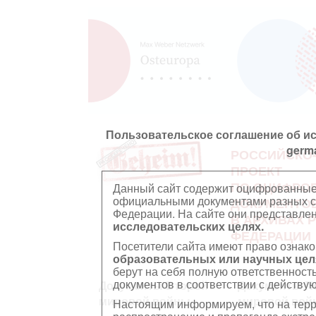
Пользовательское соглашение об и
germ
РОССИЙСКО
ПРОЕКТ
ПО ОЦИФРО
Данный сайт содержит оцифрованные
официальными документами разных ст
ДОКУМЕНТО
Федерации. На сайте они представл
В АРХИВАХ 
исследовательских целях.
ФЕДЕРАЦИИ
Посетители сайта имеют право ознако
образовательных или научных цел
берут на себя полную ответственност
документов в соответствии с действ
Документы Второй
Документы П
мировой войны
мировой вой
Настоящим информируем, что на тер