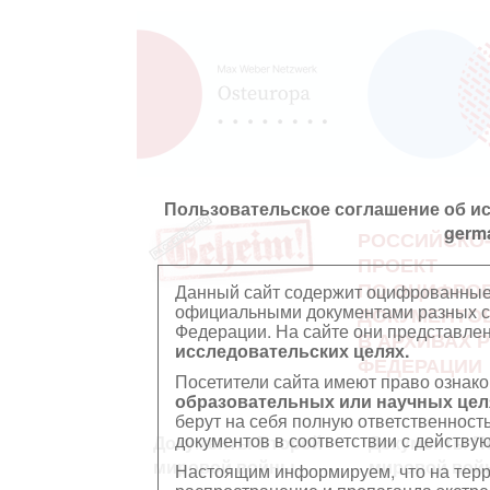
Пользовательское соглашение об и
germ
РОССИЙСКО
ПРОЕКТ
ПО ОЦИФРО
Данный сайт содержит оцифрованные
официальными документами разных ст
ДОКУМЕНТО
Федерации. На сайте они представл
В АРХИВАХ 
исследовательских целях.
ФЕДЕРАЦИИ
Посетители сайта имеют право ознако
образовательных или научных цел
берут на себя полную ответственност
документов в соответствии с действ
Документы Второй
Документы П
мировой войны
мировой вой
Настоящим информируем, что на тер