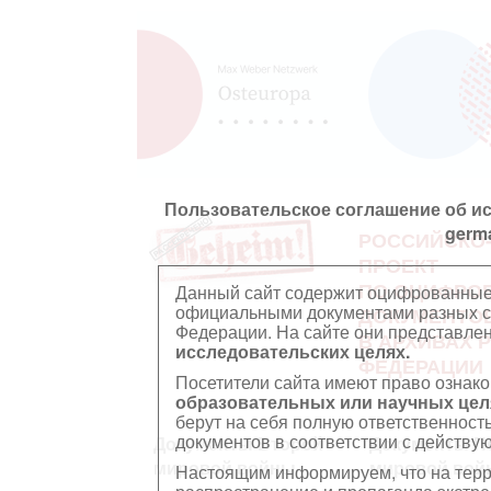
Пользовательское соглашение об и
germ
РОССИЙСКО
ПРОЕКТ
ПО ОЦИФРО
Данный сайт содержит оцифрованные
официальными документами разных ст
ДОКУМЕНТО
Федерации. На сайте они представл
В АРХИВАХ 
исследовательских целях.
ФЕДЕРАЦИИ
Посетители сайта имеют право ознако
образовательных или научных цел
берут на себя полную ответственност
документов в соответствии с действ
Документы Второй
Документы П
мировой войны
мировой вой
Настоящим информируем, что на тер