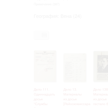
Право на ознакомление с документами
Примечание
(387)
принятия условий настоящего соглаш
География: Вена (24)
Дело 111.
Дело 13.
Дело 138
Одиннадцать
Материалы
Материа
досье
из досье
из досье
“Службы
[Рейхскомиссара
гестапо 