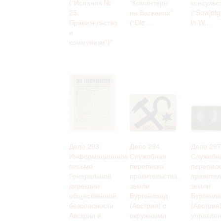
(“Испания №
“Коминтерн
консульс
25.
на Балканах”
(“Sowjet
Правительство
(“Die ...
in W...
и
коммунизм”)*
Дело 293.
Дело 294.
Дело 297
Информационное
Служебная
Служебн
письмо
переписка
переписк
Генеральной
правительства
правител
дирекции
земли
земли
общественной
Бургенланд
Бургенл
безопасности
(Австрия) с
(Австрия)
Австрии и
окружными
управле