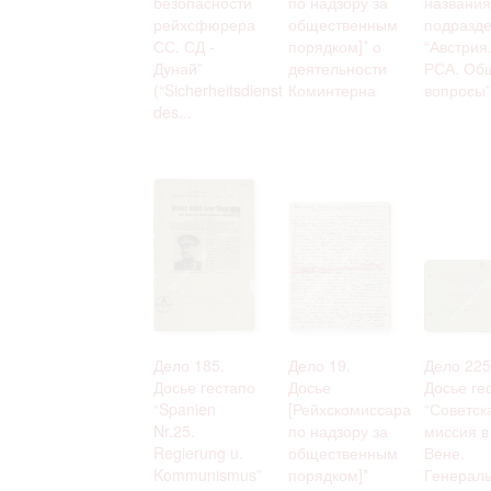
безопасности
по надзору за
названия
рейхсфюрера
общественным
подразд
СС. СД -
порядком]* о
“Австрия
Дунай”
деятельности
РСА. Об
(“Sicherheitsdienst
Коминтерна
вопросы” 
des...
Дело 185.
Дело 19.
Дело 225
Досье гестапо
Досье
Досье ге
“Spanien
[Рейхскомиссара
“Советск
Nr.25.
по надзору за
миссия в
Regierung u.
общественным
Вене.
Kommunismus”
порядком]*
Генерал