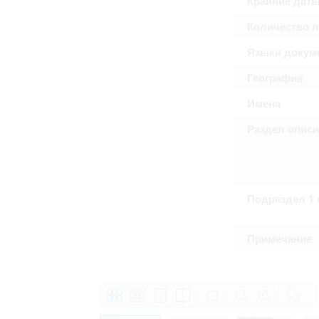
Крайние дат
Право на ознакомление с документами
принятия условий настоящего соглаш
Количество 
Языки докум
География
Имена
Раздел опис
Подраздел 1 
Примечание