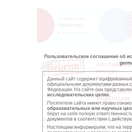
Пользовательское соглашение об и
germ
РОССИЙСКО
ПРОЕКТ
ПО ОЦИФРО
Данный сайт содержит оцифрованные
официальными документами разных ст
ДОКУМЕНТО
Федерации. На сайте они представл
В АРХИВАХ 
исследовательских целях.
ФЕДЕРАЦИИ
Посетители сайта имеют право ознако
образовательных или научных цел
берут на себя полную ответственност
документов в соответствии с действ
Документы Второй
Документы П
мировой войны
мировой вой
Настоящим информируем, что на тер