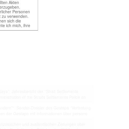
llten Akten
iterzugeben.
ürlicher Personen
rt zu verwenden.
hen sich die
te ich mich, ihre
ht gestattet. Ich
würdigen Belangen
ung und der
t erst nach
aya”: Jahresbericht der “Strait Settlements
nistration of the Straits Settlements Police an
of different
 provides access
ändern”¹: Sonder-Dossier des Gestapa “Vertretung
tizen der Gestapo mit Informationen über persone
französischen und ausländischen Zeitungen über