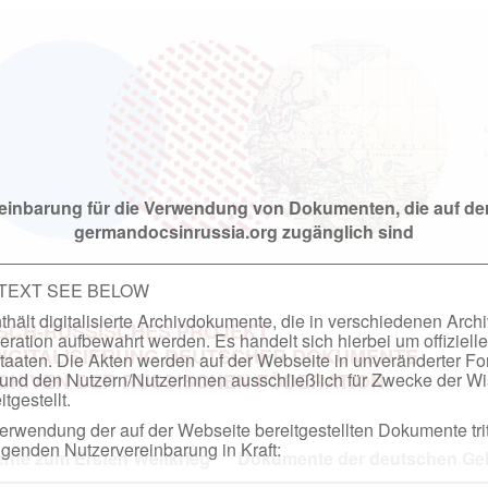
einbarung für die Verwendung von Dokumenten, die auf de
germandocsinrussia.org zugänglich sind
 TEXT SEE BELOW
hält digitalisierte Archivdokumente, die in verschiedenen Arch
SCH-RUSSISCHES PROJEKT
ation aufbewahrt werden. Es handelt sich hierbei um offizielle
DIGITALISIERUNG DEUTSCHER DOKUMENTE
taaten. Die Akten werden auf der Webseite in unveränderter F
nd den Nutzern/Nutzerinnen ausschließlich für Zwecke der Wi
RCHIVEN DER RUSSISCHEN FÖDERATION
tgestellt.
rwendung der auf der Webseite bereitgestellten Dokumente trit
genden Nutzervereinbarung in Kraft:
te zum Ersten Weltkrieg
Dokumente der deutschen Geh