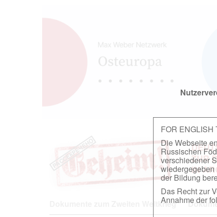
Nutzerver
FOR ENGLISH
Die Webseite ent
DEUT
Russischen Föder
ZUR 
verschiedener S
wiedergegeben u
IN A
der Bildung berei
Das Recht zur Ve
Annahme der fol
Dokumente zum Zweiten Weltkrieg
Dokumen