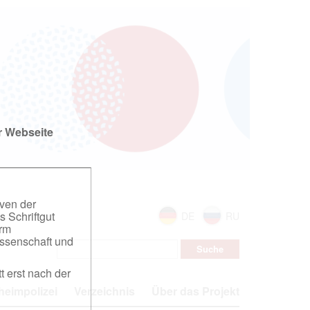
r Webseite
iven der
s Schriftgut
DE
RU
orm
ssenschaft und
t erst nach der
eimpolizei
Verzeichnis
Über das Projekt