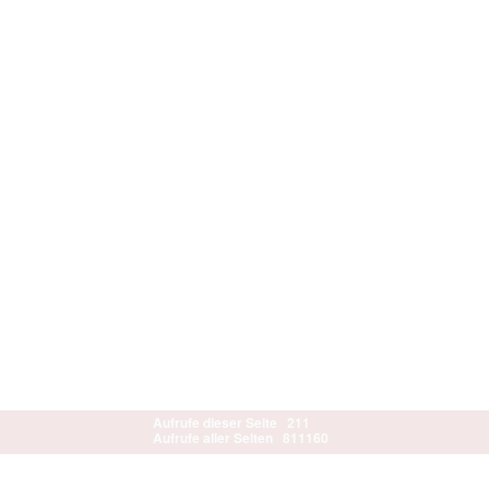
Aufrufe dieser Seite
211
Aufrufe aller Seiten
811160