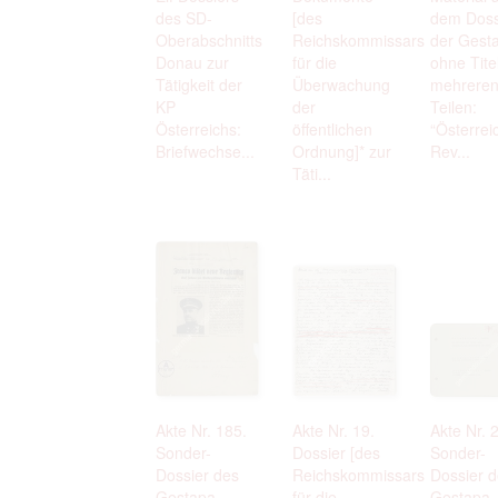
des SD-
[des
dem Doss
Oberabschnitts
Reichskommissars
der Gest
Donau zur
für die
ohne Titel
Tätigkeit der
Überwachung
mehrere
KP
der
Teilen:
Österreichs:
öffentlichen
“Österrei
Briefwechse...
Ordnung]* zur
Rev...
Täti...
Akte Nr. 185.
Akte Nr. 19.
Akte Nr. 
Sonder-
Dossier [des
Sonder-
Dossier des
Reichskommissars
Dossier 
Gestapa
für die
Gestapa