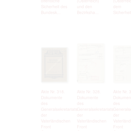
öffentliche
(Österreich)
(Österrei
Sicherheit des
und den
dem
Bundesk...
Bezirksha...
Sicherheit
Akte Nr. 318.
Akte Nr. 328.
Akte Nr. 
Dokumente
Dokumente
Dokumen
des
des
des
Generalsekretariats
Generalsekretariats
Generalse
der
der
der
Vaterländischen
Vaterländischen
Vaterländ
Front
Front
Front