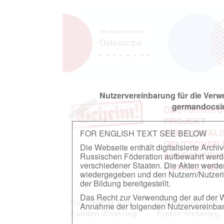
Nutzervereinbarung für die Ver
germandocsin
DEUTSCH-RU
PROJEKT
ZUR DIGITAL
FOR ENGLISH TEXT SEE BELOW
DEUTSCHER
Die Webseite enthält digitalisierte Arch
IN ARCHIVEN
Russischen Föderation aufbewahrt werden.
verschiedener Staaten. Die Akten werde
RUSSISCHEN
wiedergegeben und den Nutzern/Nutzeri
der Bildung bereitgestellt.
Das Recht zur Verwendung der auf der We
Dokumente zum
Dokumente zum
Annahme der folgenden Nutzervereinbaru
Zweiten Weltkrieg
Ersten Weltkrieg