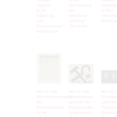
“Spanien
Überwachung
“Sowjetge
Nr.25.
der
in Wien.
Regierung
öffentlichen
Generalko
und
Ordnung]*
Bericht de
Kommunismus”*:
“Die Komin...
Ausrisse aus
...
Akte Nr. 293.
Akte Nr. 294.
Akte Nr. 
Informationsschreiben
Schriftwechsel
Schriftwe
der
zwischen der
zwischen
Generaldirektion
Regierung des
Regierun
für die
Burgenlandes
Burgenla