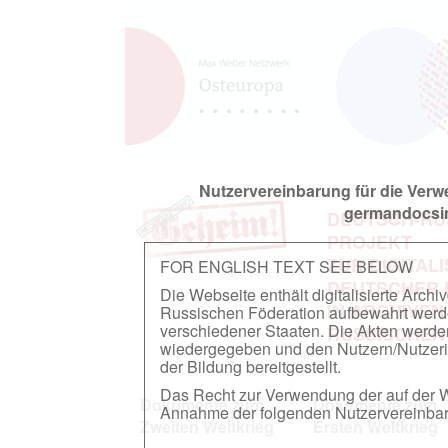
Nutzervereinbarung für die Ver
germandocsin
DEUTSCH-RU
PROJEKT
ZUR DIGITAL
FOR ENGLISH TEXT SEE BELOW
DEUTSCHER
Die Webseite enthält digitalisierte Arch
IN ARCHIVEN
Russischen Föderation aufbewahrt werden.
verschiedener Staaten. Die Akten werde
RUSSISCHEN
wiedergegeben und den Nutzern/Nutzeri
der Bildung bereitgestellt.
Das Recht zur Verwendung der auf der We
Dokumente zum
Dokumente zum
Annahme der folgenden Nutzervereinbaru
Zweiten Weltkrieg
Ersten Weltkrieg