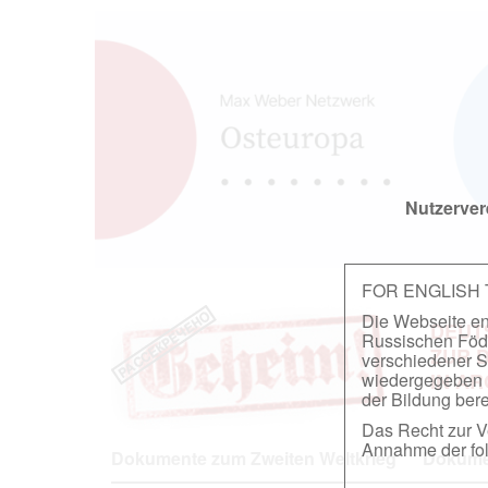
Nutzerver
FOR ENGLISH
Die Webseite ent
DEUT
Russischen Föder
ZUR 
verschiedener S
wiedergegeben u
IN A
der Bildung berei
Das Recht zur Ve
Annahme der fol
Dokumente zum Zweiten Weltkrieg
Dokumen