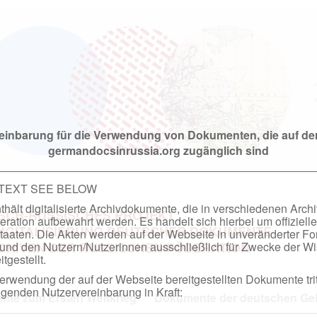
einbarung für die Verwendung von Dokumenten, die auf de
germandocsinrussia.org zugänglich sind
 TEXT SEE BELOW
hält digitalisierte Archivdokumente, die in verschiedenen Arch
SCH-RUSSISCHES PROJEKT
ation aufbewahrt werden. Es handelt sich hierbei um offizielle
DIGITALISIERUNG DEUTSCHER DOKUMENTE
taaten. Die Akten werden auf der Webseite in unveränderter F
nd den Nutzern/Nutzerinnen ausschließlich für Zwecke der Wi
RCHIVEN DER RUSSISCHEN FÖDERATION
tgestellt.
rwendung der auf der Webseite bereitgestellten Dokumente trit
genden Nutzervereinbarung in Kraft:
te zum Ersten Weltkrieg
Dokumente der deutschen Geh