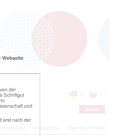
r Webseite
iven der
s Schriftgut
DE
RU
orm
ssenschaft und
t erst nach der
eimpolizei
Verzeichnis
Über das Projekt