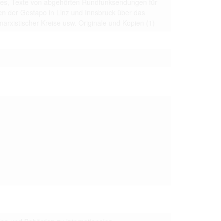
es, Texte von abgehörten Rundfunksendungen für
 to copying,
en der Gestapo in Linz und Innsbruck über das
erty are not subject
arxistischer Kreise usw. Originale und Kopien
(1)
ials (with regard to
life in the narrow
mation subject to
es of handling
olved in this
ules by website
ly once you