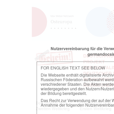
Nutzervereinbarung für die Ver
germandocsin
DEUTSCH-RU
PROJEKT
ZUR DIGITAL
FOR ENGLISH TEXT SEE BELOW
DEUTSCHER
Die Webseite enthält digitalisierte Arch
IN ARCHIVEN
Russischen Föderation aufbewahrt werden.
verschiedener Staaten. Die Akten werde
RUSSISCHEN
wiedergegeben und den Nutzern/Nutzeri
der Bildung bereitgestellt.
Das Recht zur Verwendung der auf der We
Dokumente zum
Dokumente zum
Annahme der folgenden Nutzervereinbaru
Zweiten Weltkrieg
Ersten Weltkrieg