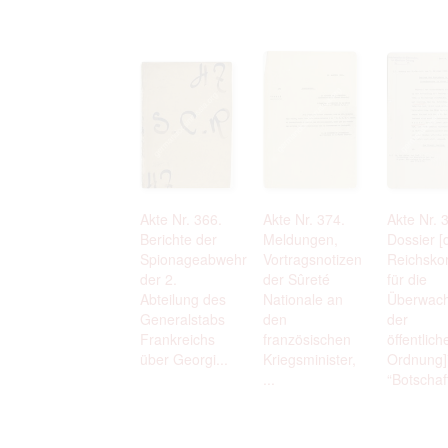
Akte Nr. 366.
Akte Nr. 374.
Akte Nr. 
Berichte der
Meldungen,
Dossier [
Spionageabwehr
Vortragsnotizen
Reichsko
der 2.
der Sûreté
für die
Abteilung des
Nationale an
Überwac
Generalstabs
den
der
Frankreichs
französischen
öffentlich
über Georgi...
Kriegsminister,
Ordnung]
...
“Botschaft