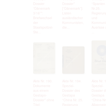
Dossier
Dossier*
“Spanien
“Dänemark
[“Dänemark”]:
Nr.25.
3/16”*:
Listen
Regierun
Briefwechsel
ausländischer
und
der
Kommunisten,
Kommuni
Staatspolizei-
die...
Ausrisse 
Ste...
...
Akte Nr. 190.
Akte Nr. 194.
Akte Nr. 
Dokumente
Spezial-
Spezial-
aus einem
Dossier des
Dossier 
Gestapo-
Gestapa
Gestapa
Dossier* ohne
“China Nr. 25.
“China Nr
Titel:
Regierung
Allgemein