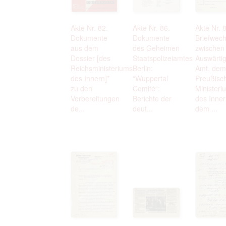
Akte Nr. 82.
Akte Nr. 86.
Akte Nr. 
Dokumente
Dokumente
Briefwech
aus dem
des Geheimen
zwischen
Dossier [des
Staatspolizeiamtes
Auswärti
Reichsministeriums
Berlin:
Amt, dem
des Innern]*
“Wuppertal
Preußisc
zu den
Comité“:
Ministeri
Vorbereitungen
Berichte der
des Inner
de...
deut...
dem ...