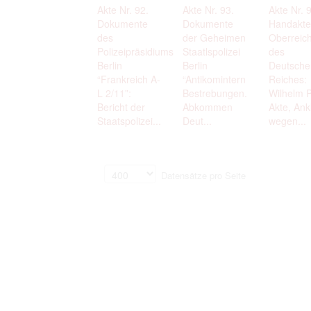
Akte Nr. 92.
Akte Nr. 93.
Akte Nr. 
Dokumente
Dokumente
Handakte
des
der Geheimen
Oberreic
Polizeipräsidiums
Staatlspolizei
des
Berlin
Berlin
Deutsche
“Frankreich A-
“Antikomintern
Reiches:
L 2/11”:
Bestrebungen.
Wilhelm P
Bericht der
Abkommen
Akte, Ank
Staatspolizei...
Deut...
wegen...
Datensätze pro Seite