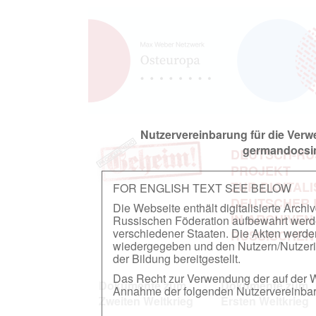
Nutzervereinbarung für die Ver
germandocsin
DEUTSCH-RU
PROJEKT
ZUR DIGITAL
FOR ENGLISH TEXT SEE BELOW
DEUTSCHER
Die Webseite enthält digitalisierte Arch
IN ARCHIVEN
Russischen Föderation aufbewahrt werden.
verschiedener Staaten. Die Akten werde
RUSSISCHEN
wiedergegeben und den Nutzern/Nutzeri
der Bildung bereitgestellt.
Das Recht zur Verwendung der auf der We
Dokumente zum
Dokumente zum
Annahme der folgenden Nutzervereinbaru
Zweiten Weltkrieg
Ersten Weltkrieg