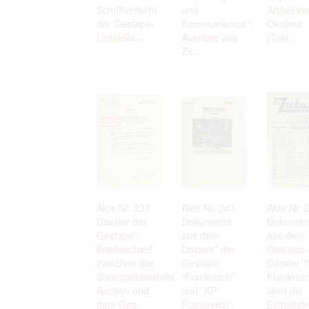
Schriftverkehr
und
Artikel vo
der Gestapo-
Kommunismus”:
Okojima
Leitstelle...
Ausrisse aus
(Toki...
Ze...
Akte Nr. 237.
Akte Nr. 243.
Akte Nr. 
Dossier der
Dokumente
Dokumen
Gestapo*:
aus dem
aus dem
Briefwechsel
Dossier* der
Gestapa-
zwischen der
Gestapo
Dossier*“
Staatspolizeistelle
“Frankreich”
Frankreic
Aachen und
und “KP
über die
dem Ges...
Frankreich”:
Einheitsfr