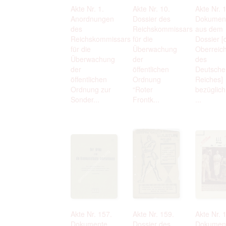
Akte Nr. 1.
Akte Nr. 10.
Akte Nr. 
Anordnungen
Dossier des
Dokumen
des
Reichskommissars
aus dem
Reichskommissars
für die
Dossier [
für die
Überwachung
Oberreic
Überwachung
der
des
der
öffentlichen
Deutsche
öffentlichen
Ordnung
Reiches]
Ordnung zur
“Roter
bezüglich
Sonder...
Frontk...
...
Akte Nr. 157.
Akte Nr. 159.
Akte Nr. 
Dokumente
Dossier des
Dokumen