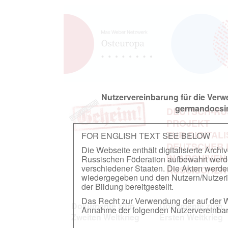
Nutzervereinbarung für die Ver
germandocsin
DEUTSCH-RU
PROJEKT
ZUR DIGITAL
FOR ENGLISH TEXT SEE BELOW
DEUTSCHER
Die Webseite enthält digitalisierte Arch
IN ARCHIVEN
Russischen Föderation aufbewahrt werden.
verschiedener Staaten. Die Akten werde
RUSSISCHEN
wiedergegeben und den Nutzern/Nutzeri
der Bildung bereitgestellt.
Das Recht zur Verwendung der auf der We
Dokumente zum
Dokumente zum
Annahme der folgenden Nutzervereinbaru
Zweiten Weltkrieg
Ersten Weltkrieg