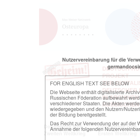
Nutzervereinbarung für die Ver
germandocsin
DEUTSCH-RU
PROJEKT
ZUR DIGITAL
FOR ENGLISH TEXT SEE BELOW
DEUTSCHER
Die Webseite enthält digitalisierte Arch
IN ARCHIVEN
Russischen Föderation aufbewahrt werden.
verschiedener Staaten. Die Akten werde
RUSSISCHEN
wiedergegeben und den Nutzern/Nutzeri
der Bildung bereitgestellt.
Das Recht zur Verwendung der auf der We
Dokumente zum
Dokumente zum
Annahme der folgenden Nutzervereinbaru
Zweiten Weltkrieg
Ersten Weltkrieg