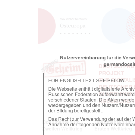
Nutzervereinbarung für die Ver
germandocsin
DEUTSCH-RU
PROJEKT
ZUR DIGITAL
FOR ENGLISH TEXT SEE BELOW
DEUTSCHER
Die Webseite enthält digitalisierte Arch
IN ARCHIVEN
Russischen Föderation aufbewahrt werden.
verschiedener Staaten. Die Akten werde
RUSSISCHEN
wiedergegeben und den Nutzern/Nutzeri
der Bildung bereitgestellt.
Das Recht zur Verwendung der auf der We
Dokumente zum
Dokumente zum
Annahme der folgenden Nutzervereinbaru
Zweiten Weltkrieg
Ersten Weltkrieg