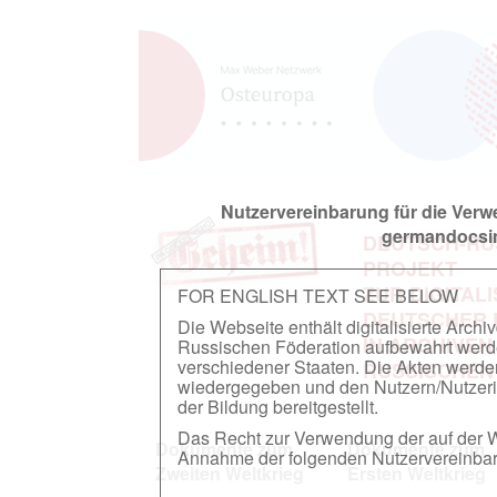
Nutzervereinbarung für die Ver
germandocsin
DEUTSCH-RU
PROJEKT
ZUR DIGITAL
FOR ENGLISH TEXT SEE BELOW
DEUTSCHER
Die Webseite enthält digitalisierte Arch
IN ARCHIVEN
Russischen Föderation aufbewahrt werden.
verschiedener Staaten. Die Akten werde
RUSSISCHEN
wiedergegeben und den Nutzern/Nutzeri
der Bildung bereitgestellt.
Das Recht zur Verwendung der auf der We
Dokumente zum
Dokumente zum
Annahme der folgenden Nutzervereinbaru
Zweiten Weltkrieg
Ersten Weltkrieg