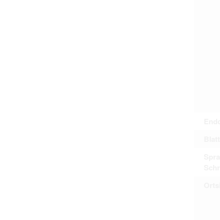
Personal da
distribution
Data related
to use or m
Regarding pe
performance 
sense of thi
data protect
Reproduction
The user ass
information 
website prod
users.
Endd
The right to fam
Blat
accept the terms
Spra
Schr
Orts