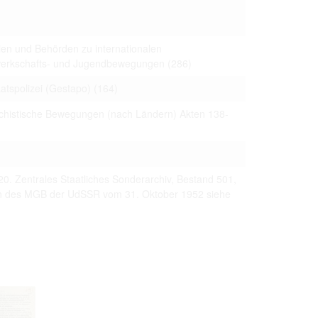
ien und Behörden zu internationalen
ewerkschafts- und Jugendbewegungen
(286)
tspolizei (Gestapo)
(164)
schistische Bewegungen (nach Ländern) Akten 138-
20. Zentrales Staatliches Sonderarchiv, Bestand 501,
on des MGB der UdSSR vom 31. Oktober 1952 siehe