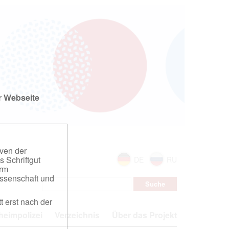
r Webseite
iven der
s Schriftgut
DE
RU
orm
ssenschaft und
t erst nach der
eimpolizei
Verzeichnis
Über das Projekt