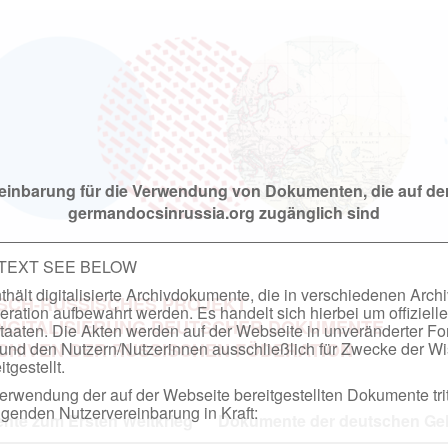
einbarung für die Verwendung von Dokumenten, die auf de
germandocsinrussia.org zugänglich sind
 TEXT SEE BELOW
hält digitalisierte Archivdokumente, die in verschiedenen Arch
SCH-RUSSISCHES PROJEKT
ation aufbewahrt werden. Es handelt sich hierbei um offizielle
DIGITALISIERUNG DEUTSCHER DOKUMENTE
taaten. Die Akten werden auf der Webseite in unveränderter F
nd den Nutzern/Nutzerinnen ausschließlich für Zwecke der Wi
RCHIVEN DER RUSSISCHEN FÖDERATION
tgestellt.
rwendung der auf der Webseite bereitgestellten Dokumente trit
genden Nutzervereinbarung in Kraft:
te zum Ersten Weltkrieg
Dokumente der deutschen Geh