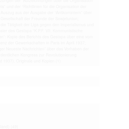
etzungen der “Aufzeichnungen über die Organisation
 to copying,
s” und der “Richtlinien für die Organisation der
; Auszug aus der Ausgabe der “Antikomintern” über
erty are not subject
 Gesellschaft der Freunde der Sowjetunion;
ials (with regard to
die Tätigkeit der Liga gegen den Imperialismus und
life in the narrow
ssier des Gestapa “K.P.F. VII. Kommunistische
mation subject to
”: Kopie des Berichts des Gestapa über eine vom
nz der Gewerkschaften in Paris im April 1937;
es of handling
iger Neueste Nachrichten” über das Vorhaben der
olved in this
ules by website
rdentlichen Kongress zur Revolutionierung
t 1937). Originale und Kopien
(1)
ly once you
land)
(49)