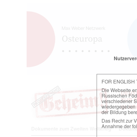
Nutzerver
FOR ENGLISH
Die Webseite ent
DEUT
Russischen Föder
ZUR 
verschiedener S
wiedergegeben u
IN A
der Bildung berei
Das Recht zur Ve
Annahme der fol
Dokumente zum Zweiten Weltkrieg
Dokumen