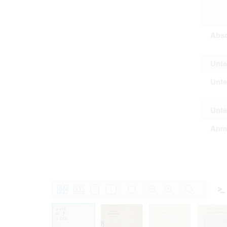
Absc
Unte
Unte
Unte
Anm