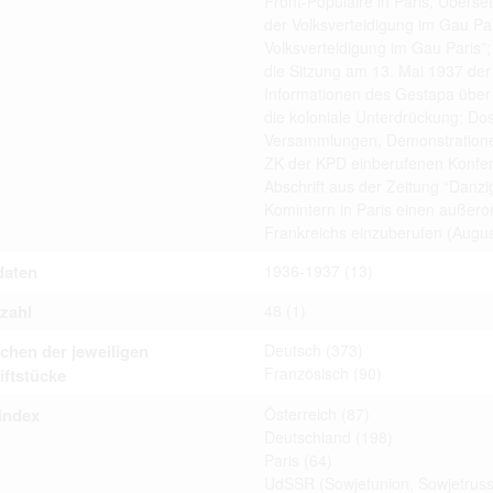
Front-Populaire in Paris, Übers
ta contained in documents published at the website shall not be subject
der Volksverteidigung im Gau Pari
 or transfer to third parties in whatever form.
Volksverteidigung im Gau Paris”
 to private life of particular individuals, their private relations and prop
ay otherwise be used in anonymous form only.
die Sitzung am 13. Mai 1937 der
rsons that are historical figures of contemporary history or public offic
Informationen des Gestapa über 
of their duties) these requirements are only applicable to their private 
die koloniale Unterdrückung; Do
s notion. Otherwise, the user assumes the obligation to duly treat infor
ion.
Versammlungen, Demonstrationen
 of documents related to individuals is not allowed.
ZK der KPD einberufenen Konfere
umes legal responsibility before affected parties in case privacy or rul
Abschrift aus der Zeitung “Danz
subject to data protection are breached. Individuals or organizations inv
uction shall be free from all and any liability for breach of the above r
Komintern in Paris einen außero
Frankreichs einzuberufen (Augus
aten
1936-1937
(13)
iliarize with documents made available at the website arises on
tzahl
48
(1)
 hereof.
chen der jeweiligen
Deutsch
(373)
Französisch
(90)
iftstücke
index
Österreich
(87)
Deutschland
(198)
Paris
(64)
UdSSR (Sowjetunion, Sowjetruss