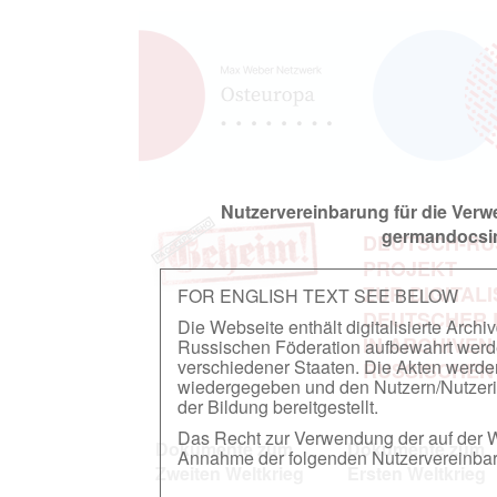
Nutzervereinbarung für die Ver
germandocsin
DEUTSCH-RU
PROJEKT
ZUR DIGITAL
FOR ENGLISH TEXT SEE BELOW
DEUTSCHER
Die Webseite enthält digitalisierte Arch
IN ARCHIVEN
Russischen Föderation aufbewahrt werden.
verschiedener Staaten. Die Akten werde
RUSSISCHEN
wiedergegeben und den Nutzern/Nutzeri
der Bildung bereitgestellt.
Das Recht zur Verwendung der auf der We
Dokumente zum
Dokumente zum
Annahme der folgenden Nutzervereinbaru
Zweiten Weltkrieg
Ersten Weltkrieg