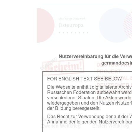
Nutzervereinbarung für die Ver
germandocsin
DEUTSCH-RU
PROJEKT
ZUR DIGITAL
FOR ENGLISH TEXT SEE BELOW
DEUTSCHER
Die Webseite enthält digitalisierte Arch
IN ARCHIVEN
Russischen Föderation aufbewahrt werden.
verschiedener Staaten. Die Akten werde
RUSSISCHEN
wiedergegeben und den Nutzern/Nutzeri
der Bildung bereitgestellt.
Das Recht zur Verwendung der auf der We
Dokumente zum
Dokumente zum
Annahme der folgenden Nutzervereinbaru
Zweiten Weltkrieg
Ersten Weltkrieg